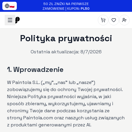
Skip to main content
50 ZŁ ZNIŻKI NA PIERWSZE
🇵🇱
ZAMÓWIENIE
|
KUPON
:
PL50
Polityka prywatności
Ostatnia aktualizacja:
8/7/2026
1. Wprowadzenie
W Paintola S.L. („my”, „nas” lub „nasze”)
zobowiązujemy się do ochrony Twojej prywatności.
Niniejsza Polityka prywatności wyjaśnia, w jaki
sposób zbieramy, wykorzystujemy, ujawniamy i
chronimy Twoje dane podczas korzystania ze
strony Paintola.com oraz naszych usług związanych
z produktami generowanymi przez AI.