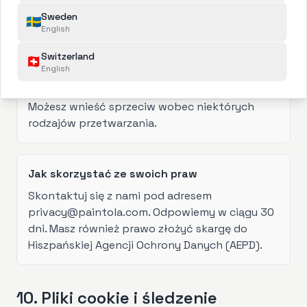
Możesz zażądać przeniesienia swoich danych
Sweden
🇸🇪
English
do innego usługodawcy.
Switzerland
🇨🇭
English
Prawo do sprzeciwu
Możesz wnieść sprzeciw wobec niektórych
rodzajów przetwarzania.
Jak skorzystać ze swoich praw
Skontaktuj się z nami pod adresem
privacy@paintola.com. Odpowiemy w ciągu 30
dni. Masz również prawo złożyć skargę do
Hiszpańskiej Agencji Ochrony Danych (AEPD).
10. Pliki cookie i śledzenie