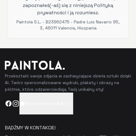
zapoznałeś(-aś) się z niniejszą Polityką
prywatności i ją rozumiesz.
Paintola S.L. - B23962475 - Padre Luis Navarro 95,
3, 46011 Valencia, Hiszpania
Przekształć swoje zdjęcia w zachwycające dzieła sztuki dzięki
AI. Twórz spersonalizowane wydruki, plakaty i obrazy na
płótnie, które odzwierciedlają Twój unikalny styl
Facebook
Instagram
Opinie klientów
4.8
(
167
)
BĄDŹMY W KONTAKCIE!