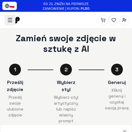
Skip to main content
50 ZŁ ZNIŻKI NA PIERWSZE
🇵🇱
ZAMÓWIENIE
|
KUPON
:
PL50
Zamień swoje zdjęcie w
sztukę z AI
1
2
3
Prześlij
Wybierz
Generuj
zdjęcie
styl
Kliknij
generuj i
Prześlij
Wybierz styl
uzyskaj
swoje
artystyczny
swoją pracę
ulubione
lub napisz
zdjęcie
własny
prompt